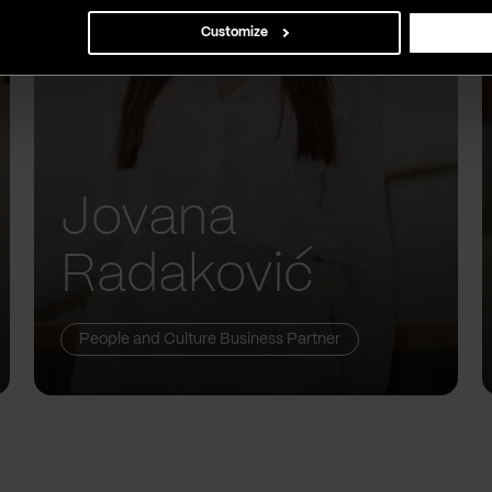
Customize
Jovana
Radaković
People and Culture Business Partner