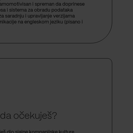
Samomotivisan i spreman da doprinese
sa i sistema za obradu podataka
a saradnju i upravljanje verzijama
kacije na engleskom jeziku (pisano i
da očekuješ?
š dio sjajne
kompanijske kulture