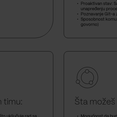
Proaktivan stav: 
unapređenju proce
Poznavanje Git-a z
Sposobnost komuni
govorno)
 timu:
Šta možeš 
što uključuje rad sa
Mogućnost da bude