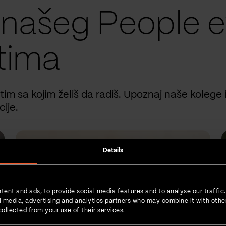
 našeg People e
tima
 tim sa kojim želiš da radiš. Upoznaj naše kolege 
ije.
Details
tent and ads, to provide social media features and to analyse our traffic
ial media, advertising and analytics partners who may combine it with othe
ollected from your use of their services.