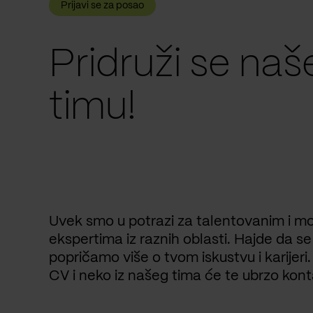
Prijavi se za posao
Pridruži se na
timu!
Uvek smo u potrazi za talentovanim i mo
ekspertima iz raznih oblasti. Hajde da s
popričamo više o tvom iskustvu i karijeri.
CV i neko iz našeg tima će te ubrzo konta