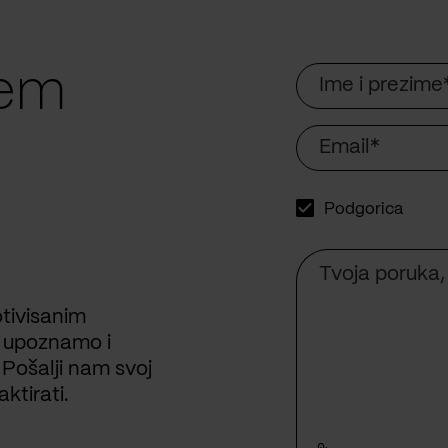
Name
šem
Email
U
Podgorica
KOM
GRADU
BISTE
Comment
VOLELI
DA
RADITE?
tivisanim
e upoznamo i
 Pošalji nam svoj
ktirati.