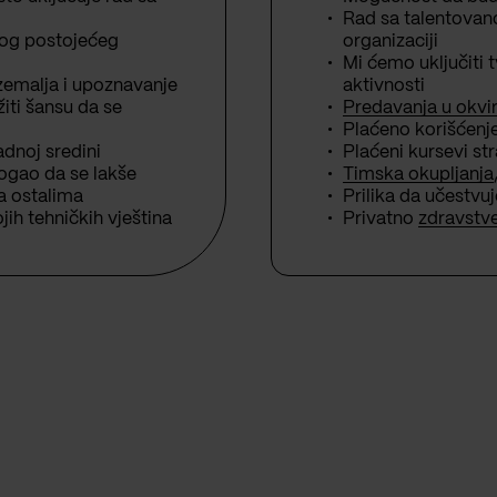
Rad sa talentov
vog postojećeg
organizaciji
Mi ćemo uključiti 
 zemalja i upoznavanje
aktivnosti
žiti šansu da se
Predavanja u okvir
Plaćeno korišćenje
adnoj sredini
Plaćeni kursevi str
ogao da se lakše
Timska okupljanja
a ostalima
Prilika da učestvu
ih tehničkih vještina
Privatno
zdravstv