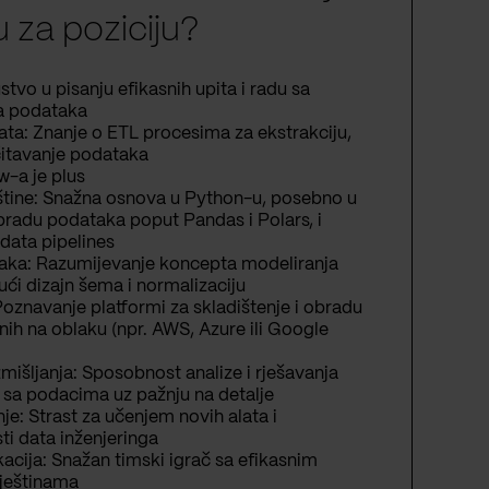
ju za poziciju?
tvo u pisanju efikasnih upita i radu sa
a podataka
ta: Znanje o ETL procesima za ekstrakciju,
čitavanje podataka
w-a je plus
tine: Snažna osnova u Python-u, posebno u
bradu podataka poput Pandas i Polars, i
 data pipelines
aka: Razumijevanje koncepta modeliranja
ući dizajn šema i normalizaciju
oznavanje platformi za skladištenje i obradu
h na oblaku (npr. AWS, Azure ili Google
zmišljanja: Sposobnost analize i rješavanja
 sa podacima uz pažnju na detalje
e: Strast za učenjem novih alata i
ti data inženjeringa
acija: Snažan timski igrač sa efikasnim
ještinama