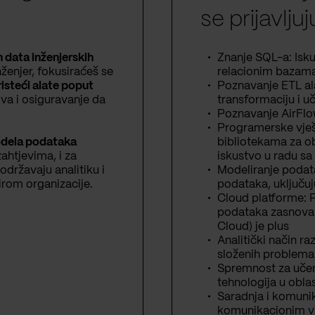
se prijavlju
h data inženjerskih
Znanje SQL-a: Iskus
ženjer, fokusiraćeš se
relacionim bazam
isteći alate poput
Poznavanje ETL ala
va i osiguravanje da
transformaciju i u
Poznavanje AirFlo
Programerske vješ
odela podataka
bibliotekama za o
ahtjevima, i za
iskustvo u radu sa
podržavaju analitiku i
Modeliranje podat
rom organizacije.
podataka, uključuj
Cloud platforme: P
podataka zasnovani
Cloud) je plus
Analitički način ra
složenih problema
Spremnost za učenj
tehnologija u oblas
Saradnja i komunik
komunikacionim v