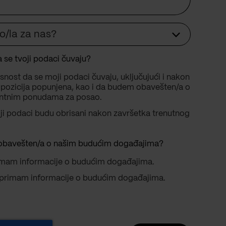
o/la za nas?
a se tvoji podaci čuvaju?
snost da se moji podaci čuvaju, uključujući i nakon
 pozicija popunjena, kao i da budem obavešten/a o
antnim ponudama za posao.
ji podaci budu obrisani nakon završetka trenutnog
.
š obavešten/a o našim budućim događajima?
rimam informacije o budućim događajima.
a primam informacije o budućim događajima.