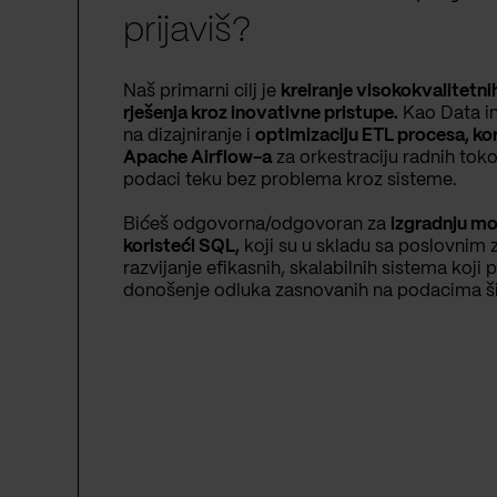
prijaviš?
Naš primarni cilj je
kreiranje visokokvalitetni
rješenja kroz inovativne pristupe.
Kao Data in
na dizajniranje i
optimizaciju ETL procesa, kor
Apache Airflow-a
za orkestraciju radnih toko
podaci teku bez problema kroz sisteme.
Bićeš odgovorna/odgovoran za
izgradnju m
koristeći SQL,
koji su u skladu sa poslovnim z
razvijanje efikasnih, skalabilnih sistema koji 
donošenje odluka zasnovanih na podacima ši