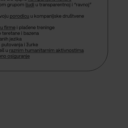
anom grupom
ljudi
u transparentnoj i “ravnoj”
tvoju
porodicu
u kompanijske društvene
u firme
i plaćene treninge
 teretane i bazena
anih jezika
, putovanja i žurke
ješ u
raznim humanitarnim aktivnostima
eno osiguranje