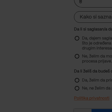
Kako si sazna
Source
Da li si saglasan/a d
Da, dajem sagla
što je određena
drugim interes
Ne, želim da mo
procesa prijave
Da li želiš da bude
Da, želim da p
Ne, ne želim d
Politika privatnosti